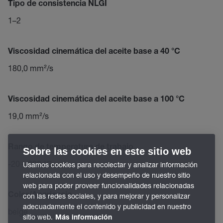
Tipo de consistencia NLGI
1–2
Viscosidad cinemática del aceite base a 40 °C
180,0 mm²/s
Viscosidad cinemática del aceite base a 100 °C
19,0 mm²/s
Rango de temperatura de trabajo
Sobre las cookies en este sitio web
-20 – 200 °C
Usamos cookies para recolectar y analizar información
relacionada con el uso y desempeño de nuestro sitio
web para poder proveer funcionalidades relacionadas
Color/Apariencia
con las redes sociales, y para mejorar y personalizar
adecuadamente el contenido y publicidad en nuestro
beige
sitio web.
Más información