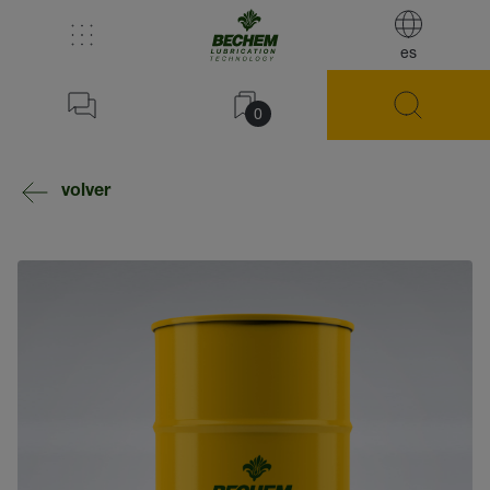
es
0
volver