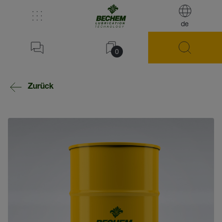
de
0
Zurück