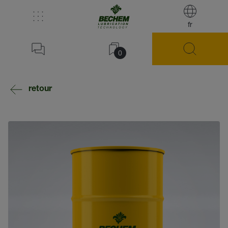
fr
0
retour