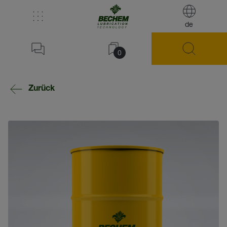
de
0
Zurück