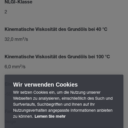
NLGI-Klasse
2
Kinematische Viskosität des Grundöls bei 40 °C
32,0 mm²/s
Kinematische Viskosität des Grundöls bei 100 °C
6,0 mm²/s
Wir verwenden Cookies
Einsatztemperaturbereich
Wir setzen Cookies ein, um die Nutzung unserer
-50 – 140 °C
Webseiten zu analysieren, einschließlich des Such und
Surfverlaufs, Suchbegriffen und Ihnen auf Ihr
Nutzungsverhalten angepasste Informationen anbieten
Farbe/Aussehen
zu können.
Lernen Sie mehr
beige