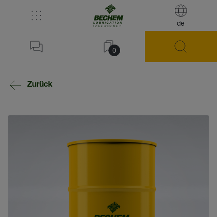
de
0
Zurück