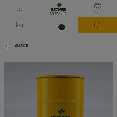
de
0
Zurück