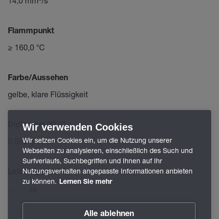
14,0 mm²/s
Flammpunkt
≥ 160,0 °C
Farbe/Aussehen
gelbe, klare Flüssigkeit
Dichte bei 20 °C
Wir verwenden Cookies
Wir setzen Cookies ein, um die Nutzung unserer
0,850 g/cm³
Webseiten zu analysieren, einschließlich des Such und
Surfverlaufs, Suchbegriffen und Ihnen auf Ihr
Nutzungsverhalten angepasste Informationen anbieten
Leistungsadditive
zu können.
Lernen Sie mehr
Ja
Alle ablehnen