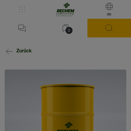
de
0
Zurück