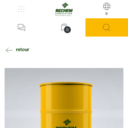
fr
0
retour