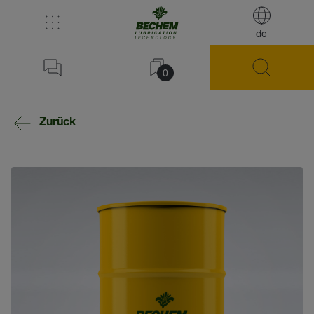
de
0
Zurück