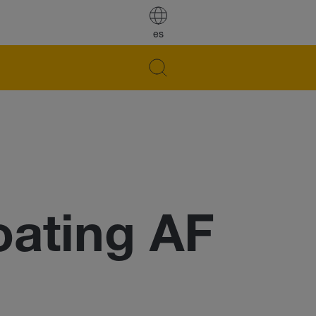
es
ating AF