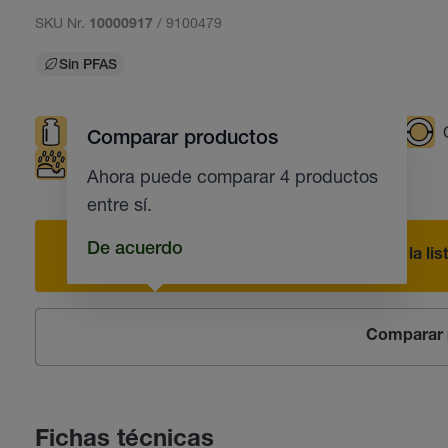
SKU Nr.
/ 9100479
10000917
Sin PFAS
Cargas elevadas
Temperaturas elevadas
Comparar productos
Protección contra la corrosión
Ahora puede comparar 4 productos
entre sí.
De acuerdo
Añadir a la li
Comparar 
Fichas técnicas