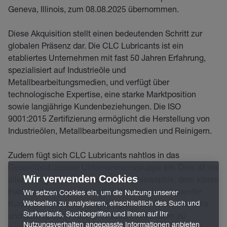
Geneva, Illinois, zum 08.08.2025 übernommen.
Diese Akquisition stellt einen bedeutenden Schritt zur
globalen Präsenz dar. Die CLC Lubricants ist ein
etabliertes Unternehmen mit fast 50 Jahren Erfahrung,
spezialisiert auf Industrieöle und
Metallbearbeitungsmedien, und verfügt über
technologische Expertise, eine starke Marktposition
sowie langjährige Kundenbeziehungen. Die ISO
9001:2015 Zertifizierung ermöglicht die Herstellung von
Industrieölen, Metallbearbeitungsmedien und Reinigern.
Zudem fügt sich CLC Lubricants nahtlos in das
Gesamtbild unserer Unternehmensgruppe ein. Dies ist vor
Wir verwenden Cookies
allem der gelebten Unternehmensphilosophie, dem klaren
Fokus auf lösungsorientiertes Handeln, konsequenter
Wir setzen Cookies ein, um die Nutzung unserer
Kundenorientierung, ausgeprägtem Serviceverständnis
Webseiten zu analysieren, einschließlich des Such und
Surfverlaufs, Suchbegriffen und Ihnen auf Ihr
und dem Streben nach profitablem Wachstum zu
Nutzungsverhalten angepasste Informationen anbieten