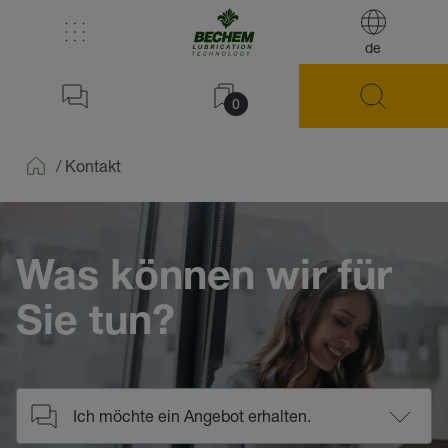
de
0
/
Kontakt
Home
Was können wir für
Sie tun?