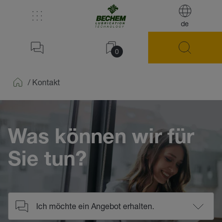
de
0
/
Kontakt
Home
Was können wir für
Sie tun?