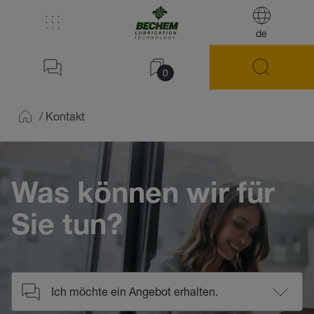
de
0
/
Kontakt
Home
Was können wir für
Sie tun?