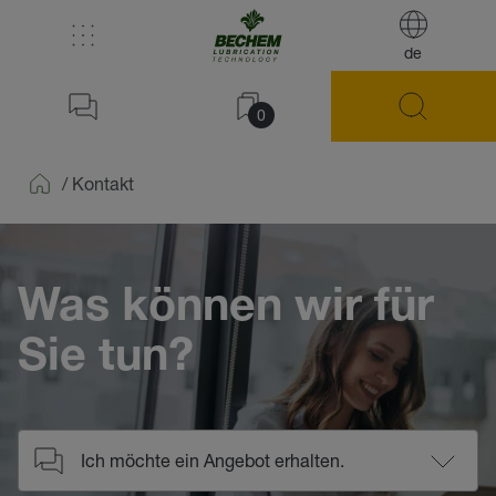
de
0
/
Kontakt
Home
Was können wir für
Sie tun?