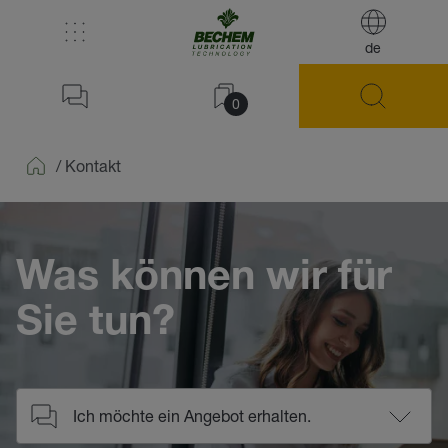
de
0
/
Kontakt
Home
Was können wir für
Sie tun?