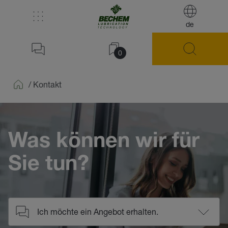
de
0
/
Kontakt
Home
Was können wir für
Sie tun?