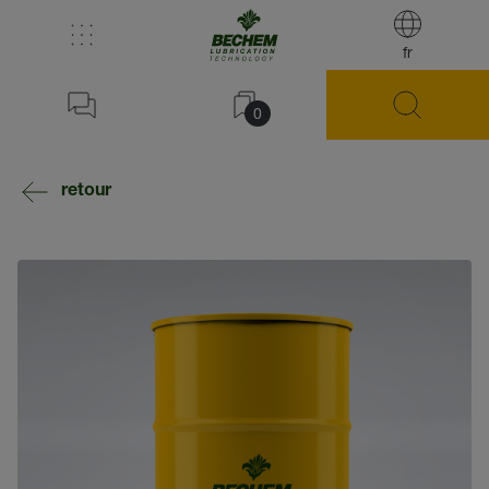
fr
0
retour