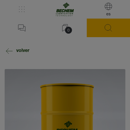
es
0
volver