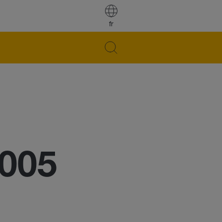
fr
5005