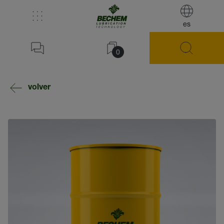
es
0
volver