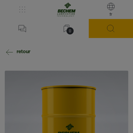
fr
0
retour