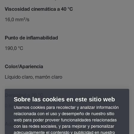
Viscosidad cinemática a 40 °C
16,0 mm²/s
Punto de inflamabilidad
190,0 °C
Color/Apariencia
Líquido claro, marrón claro
Densidad a 20 °C
Sobre las cookies en este sitio web
0,850 g/cm³
Usamos cookies para recolectar y analizar información
relacionada con el uso y desempeño de nuestro sitio
web para poder proveer funcionalidades relacionadas
Aditivos de potencia
con las redes sociales, y para mejorar y personalizar
adecuadamente el contenido y publicidad en nuestro