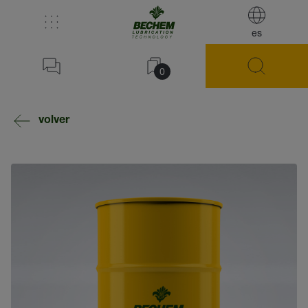
es
0
volver