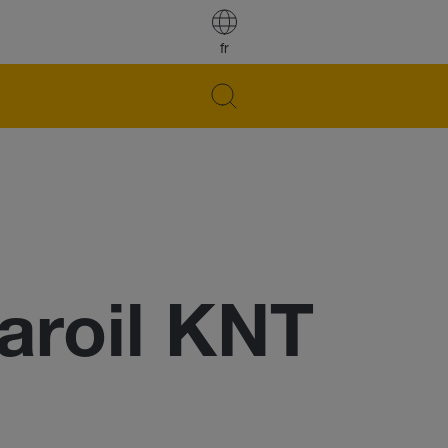
fr
roil KNT