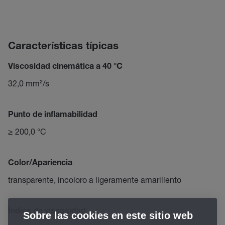
Características típicas
Viscosidad cinemática a 40 °C
32,0 mm²/s
Punto de inflamabilidad
≥ 200,0 °C
Color/Apariencia
transparente, incoloro a ligeramente amarillento
Índice de viscosidad
Sobre las cookies en este sitio web