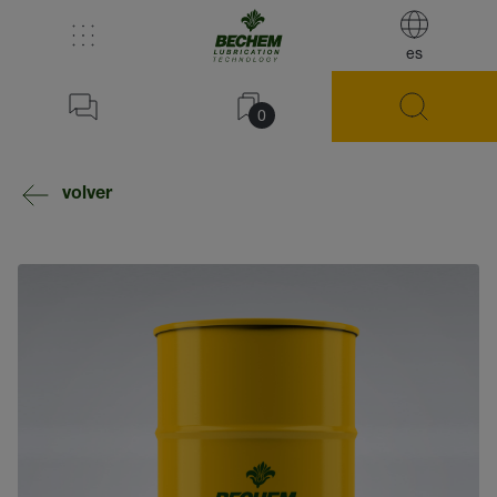
es
0
volver