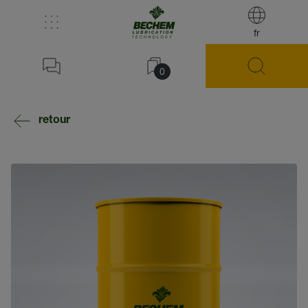
fr
0
retour