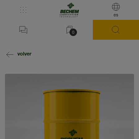
es
0
volver