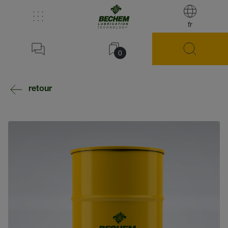
fr
0
retour