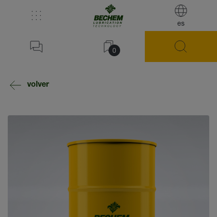
es
0
volver