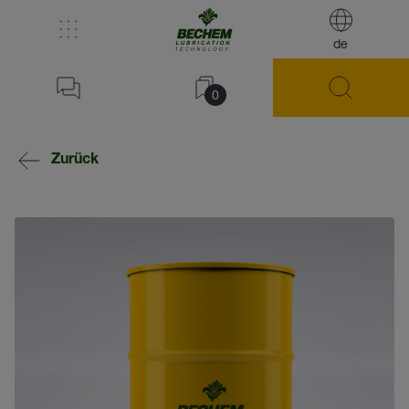
de
0
Zurück