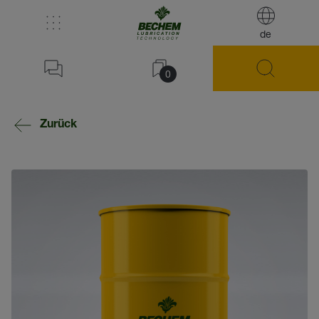
de
0
Zurück