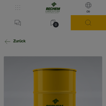
de
0
Zurück