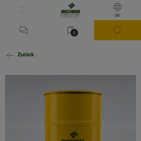
de
0
Zurück