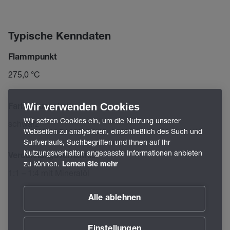
Typische Kenndaten
Flammpunkt
275,0 °C
Wir verwenden Cookies
Farbe/Aussehen
Wir setzen Cookies ein, um die Nutzung unserer
schwarz
Webseiten zu analysieren, einschließlich des Such und
Surfverlaufs, Suchbegriffen und Ihnen auf Ihr
Nutzungsverhalten angepasste Informationen anbieten
Verdünnungsverhältnis
zu können.
Lernen Sie mehr
1:1 – 1:4 mit Mineralöl
Alle ablehnen
Einstellungen