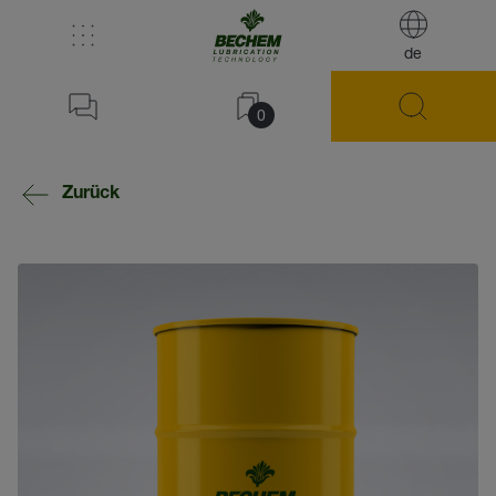
de
0
Zurück