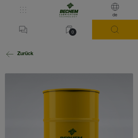
de
0
Zurück