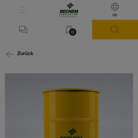
de
0
Zurück