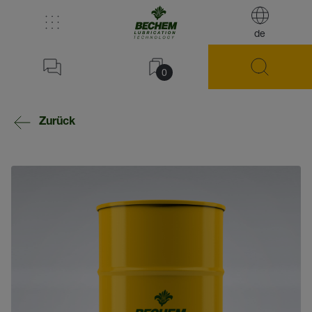
de
0
Zurück