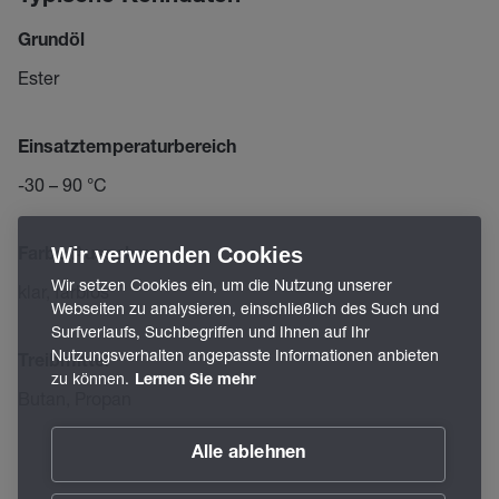
Grundöl
Ester
Einsatztemperaturbereich
-30 – 90 °C
Wir verwenden Cookies
Farbe/Aussehen
Wir setzen Cookies ein, um die Nutzung unserer
klar, farblos
Webseiten zu analysieren, einschließlich des Such und
Surfverlaufs, Suchbegriffen und Ihnen auf Ihr
Nutzungsverhalten angepasste Informationen anbieten
Treibmittel
zu können.
Lernen Sie mehr
Butan, Propan
Alle ablehnen