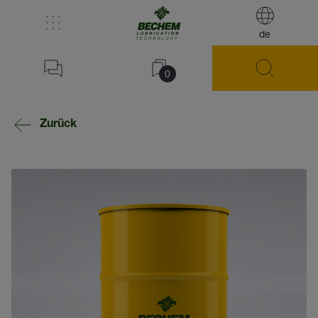
de
0
Zurück