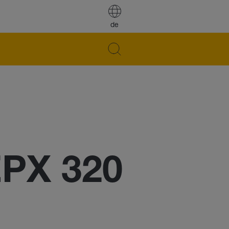
de
EPX 320