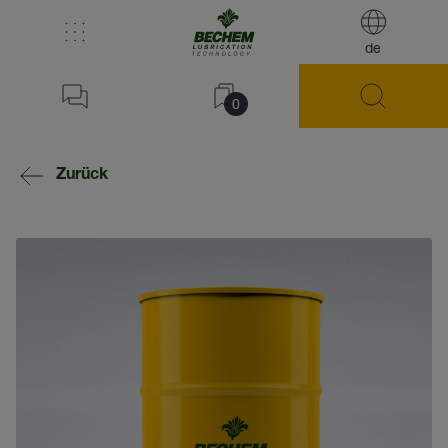
de
0
Zurück