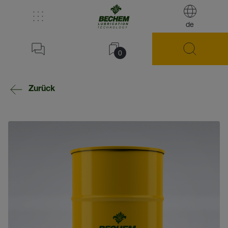
de
0
Zurück