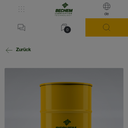
de
0
Zurück