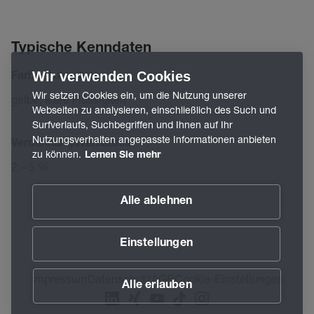
Typische Kenndaten
Wir verwenden Cookies
Farbe/Aussehen
Wir setzen Cookies ein, um die Nutzung unserer
gelbe, klare Flüssigkeit
Webseiten zu analysieren, einschließlich des Such und
Surfverlaufs, Suchbegriffen und Ihnen auf Ihr
Nutzungsverhalten angepasste Informationen anbieten
Verdünnungsverhältnis
zu können.
Lernen Sie mehr
2 – 5 %
Alle ablehnen
Einstellungen
Impressum
Datenschutz
AGB
Cookie-Einstellungen
Alle erlauben