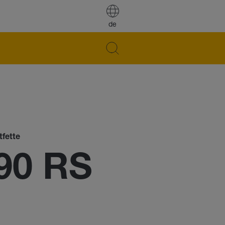
de
tfette
90 RS