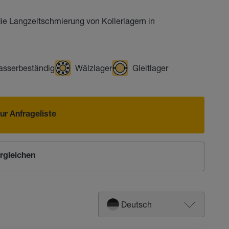
ie Langzeitschmierung von Kollerlagern in
sserbeständig
Wälzlager
Gleitlager
ur Anfrageliste
rgleichen
Deutsch