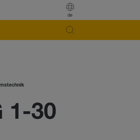
de
emstechnik
 1-30