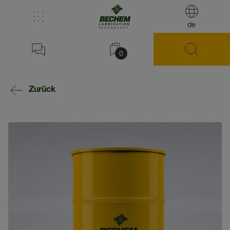
de
0
Zurück