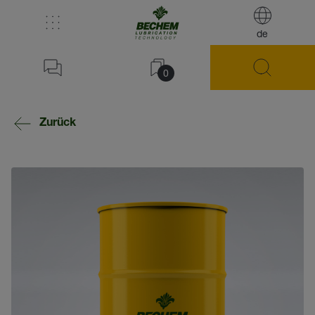
de
0
Zurück