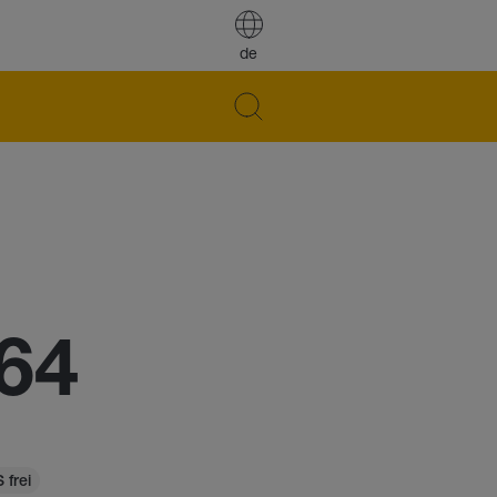
de
64
 frei