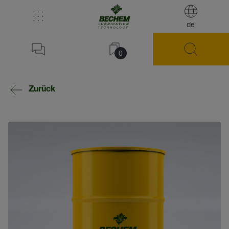
de
0
Zurück