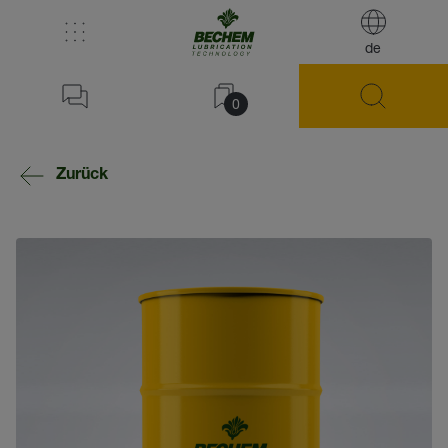
de
0
Zurück