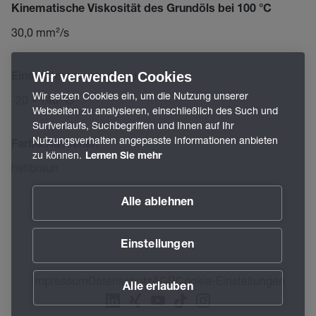
Kinematische Viskosität des Grundöls bei 100 °C
30,0 mm²/s
Wir verwenden Cookies
Einsatztemperaturbereich
Wir setzen Cookies ein, um die Nutzung unserer
-20 – 140 °C
Webseiten zu analysieren, einschließlich des Such und
Surfverlaufs, Suchbegriffen und Ihnen auf Ihr
Nutzungsverhalten angepasste Informationen anbieten
Farbe/Aussehen
zu können.
Lernen Sie mehr
hellbraun
Alle ablehnen
Einstellungen
Impressum
Datenschutz
AGB
Cookie-Einstellungen
Alle erlauben