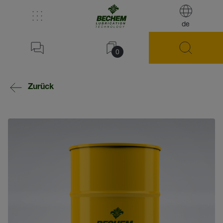
de
0
Zurück