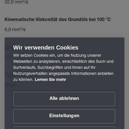
32,0 mm²/s
Kinematische Viskosität des Grundöls bei 100 °C
6,0 mm²/s
Wir verwenden Cookies
Einsatztemperaturbereich
Wir setzen Cookies ein, um die Nutzung unserer
-60 – 140 °C
Webseiten zu analysieren, einschließlich des Such und
Surfverlaufs, Suchbegriffen und Ihnen auf Ihr
Nutzungsverhalten angepasste Informationen anbieten
Farbe/Aussehen
zu können.
Lernen Sie mehr
beige
Alle ablehnen
Einstellungen